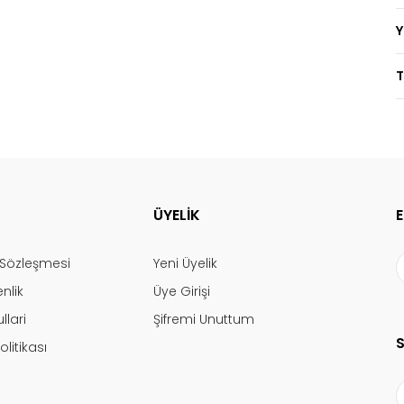
T
ÜYELİK
ş Sözleşmesi
Yeni Üyelik
enlik
Üye Girişi
llari
Şifremi Unuttum
olitikası