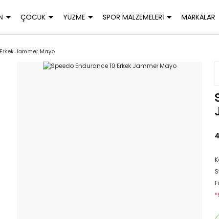
N
ÇOCUK
YÜZME
SPOR MALZEMELERİ
MARKALAR
 Erkek Jammer Mayo
4
K
S
F
*