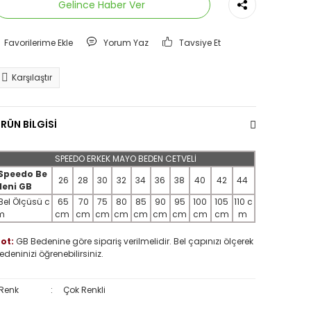
Gelince Haber Ver
Yorum Yaz
Tavsiye Et
Karşılaştır
RÜN BİLGİSİ
SPEEDO ERKEK MAYO BEDEN CETVELİ
Speedo Be
26
28
30
32
34
36
38
40
42
44
deni GB
Bel Ölçüsü c
65
70
75
80
85
90
95
100
105
110 c
m
cm
cm
cm
cm
cm
cm
cm
cm
cm
m
ot:
GB Bedenine göre sipariş verilmelidir. Bel çapınızı ölçerek
edeninizi öğrenebilirsiniz.
Renk
:
Çok Renkli