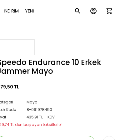
İNDİRİM
YENİ
Speedo Endurance 10 Erkek
Jammer Mayo
79,50 TL
ategori
Mayo
tok Kodu
8-09197B450
iyat
435,91 TL + KDV
99,74 TL den başlayan taksitlerle!!