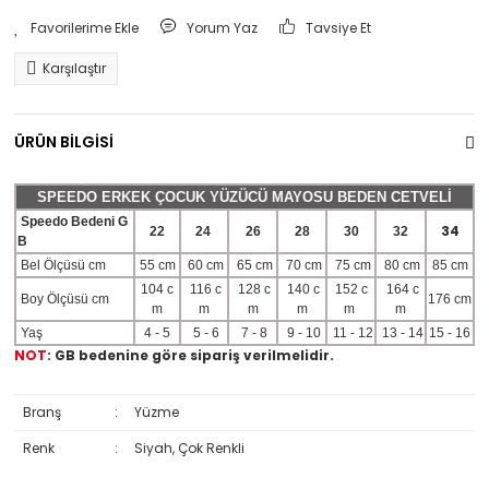
Yorum Yaz
Tavsiye Et
Karşılaştır
ÜRÜN BİLGİSİ
SPEEDO ERKEK ÇOCUK YÜZÜCÜ MAYOSU BEDEN CETVELİ
Speedo Bedeni G
34
22
24
26
28
30
32
B
Bel Ölçüsü cm
55 cm
60 cm
65 cm
70 cm
75 cm
80 cm
85 cm
104 c
116 c
128 c
140 c
152 c
164 c
Boy Ölçüsü cm
176 cm
m
m
m
m
m
m
Yaş
4 - 5
5 - 6
7 - 8
9 - 10
11 - 12
13 - 14
15 - 16
NOT
: GB bedenine göre sipariş verilmelidir.
Branş
:
Yüzme
Renk
:
Siyah, Çok Renkli