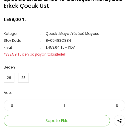
Erkek Çocuk Üst
1.599,00 TL
Kategori
Çocuk
,
Mayo
,
Yüzücü Mayosu
Stok Kodu
8-05483C884
Fiyat
1.453,64 TL + KDV
*332,59 TL den başlayan taksitlerle!!
Beden
26
28
Adet
Sepete Ekle