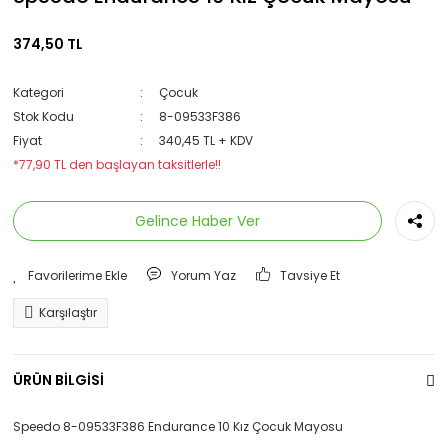
374,50 TL
Kategori
Çocuk
Stok Kodu
8-09533F386
Fiyat
340,45 TL + KDV
*77,90 TL den başlayan taksitlerle!!
Gelince Haber Ver
Yorum Yaz
Tavsiye Et
Karşılaştır
ÜRÜN BİLGİSİ
Speedo 8-09533F386 Endurance 10 Kız Çocuk Mayosu