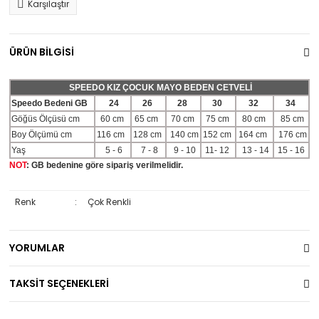
Karşılaştır
ÜRÜN BİLGİSİ
SPEEDO KIZ ÇOCUK MAYO BEDEN CETVELİ
Speedo Bedeni GB
24
26
28
30
32
34
Göğüs Ölçüsü cm
60 cm
65 cm
70 cm
75 cm
80 cm
85 cm
Boy Ölçümü cm
116 cm
128 cm
140 cm
152 cm
164 cm
176 cm
Yaş
5 - 6
7 - 8
9 - 10
11- 12
13 - 14
15 - 16
NOT
: GB bedenine göre sipariş verilmelidir.
Renk
:
Çok Renkli
YORUMLAR
TAKSİT SEÇENEKLERİ