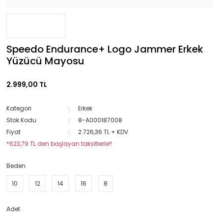
Speedo Endurance+ Logo Jammer Erkek
Yüzücü Mayosu
2.999,00 TL
Kategori
Erkek
Stok Kodu
8-A000187008
Fiyat
2.726,36 TL + KDV
*623,79 TL den başlayan taksitlerle!!
Beden
10
12
14
16
8
Adet