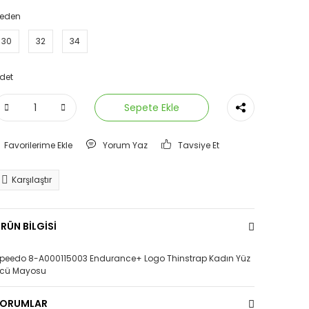
eden
30
32
34
det
Sepete Ekle
Yorum Yaz
Tavsiye Et
Karşılaştır
RÜN BİLGİSİ
peedo 8-A000115003 Endurance+ Logo Thinstrap Kadın Yüz
cü Mayosu
YORUMLAR