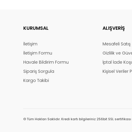
KURUMSAL
ALIŞVERİŞ
İletişim
Mesafeli Satı
İletişim Formu
Gizlilik ve Güv
Havale Bildirim Formu
İptal İade Koşu
Sipariş Sorgula
Kişisel Veriler P
Kargo Takibi
© Tüm Hakları Saklıdır. Kredi kartı bilgileriniz 256bit SSL sertifikas