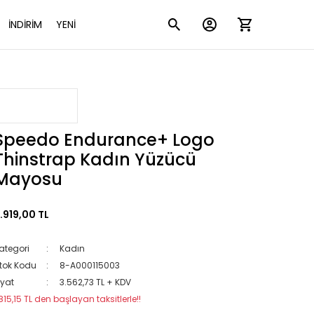
İNDİRİM
YENİ
Speedo Endurance+ Logo
Thinstrap Kadın Yüzücü
Mayosu
.919,00 TL
ategori
Kadın
tok Kodu
8-A000115003
iyat
3.562,73 TL + KDV
815,15 TL den başlayan taksitlerle!!