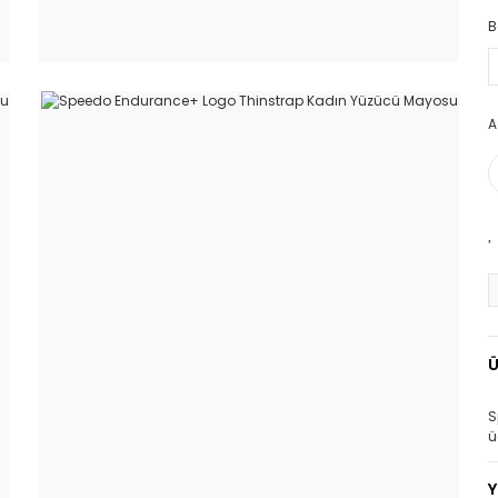
B
A
Ü
S
ü