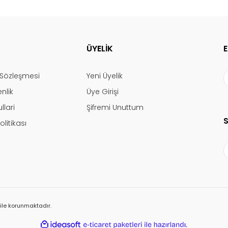
ÜYELİK
ş Sözleşmesi
Yeni Üyelik
enlik
Üye Girişi
llari
Şifremi Unuttum
olitikası
ı ile korunmaktadır.
ile
ideasoft
e-