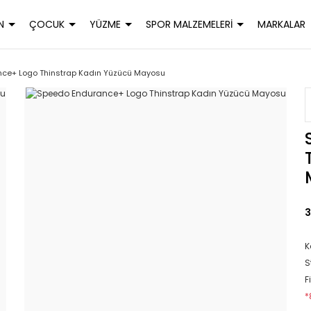
N
ÇOCUK
YÜZME
SPOR MALZEMELERİ
MARKALAR
ce+ Logo Thinstrap Kadın Yüzücü Mayosu
3
K
S
F
*