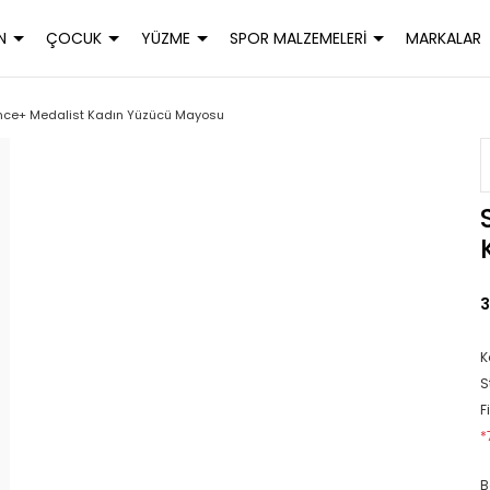
N
ÇOCUK
YÜZME
SPOR MALZEMELERİ
MARKALAR
nce+ Medalist Kadın Yüzücü Mayosu
3
K
S
F
*
B