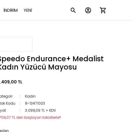
İNDİRİM
YENİ
Speedo Endurance+ Medalist
Kadın Yüzücü Mayosu
.409,00 TL
ategori
Kadın
tok Kodu
8-13471003
iyat
3.099,09 TL + KDV
709,07 TL den başlayan taksitlerle!!
eden