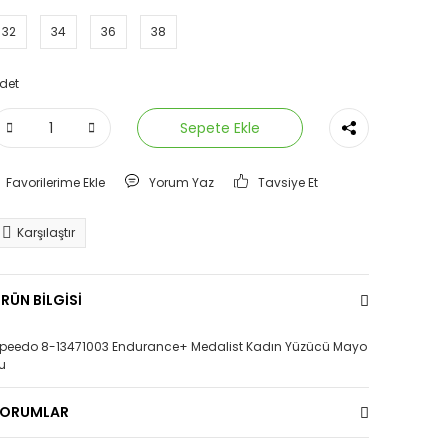
32
34
36
38
det
Sepete Ekle
Yorum Yaz
Tavsiye Et
Karşılaştır
RÜN BİLGİSİ
peedo 8-13471003 Endurance+ Medalist Kadın Yüzücü Mayo
u
YORUMLAR