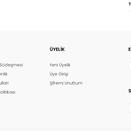
T
ÜYELİK
ş Sözleşmesi
Yeni Üyelik
enlik
Üye Girişi
llari
Şifremi Unuttum
olitikası