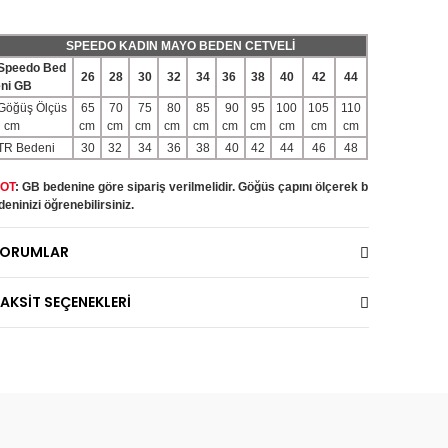
SPEEDO KADIN MAYO BEDEN CETVELİ
Speedo Bed
26
28
30
32
34
36
38
40
42
44
eni GB
Göğüş Ölçüs
65
70
75
80
85
90
95
100
105
110
ü cm
cm
cm
cm
cm
cm
cm
cm
cm
cm
cm
TR Bedeni
30
32
34
36
38
40
42
44
46
48
OT
: GB bedenine göre sipariş verilmelidir. Göğüs çapını ölçerek b
deninizi öğrenebilirsiniz.
YORUMLAR
AKSİT SEÇENEKLERİ