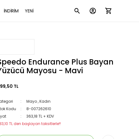
İNDİRİM
YENİ
Speedo Endurance Plus Bayan
Yüzücü Mayosu - Mavi
99,50 TL
ategori
Mayo
,
Kadın
tok Kodu
8-007262610
iyat
363,18 TL + KDV
83,10 TL den başlayan taksitlerle!!