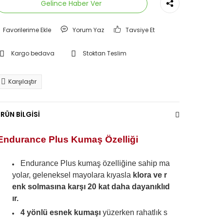
Gelince Haber Ver
Yorum Yaz
Tavsiye Et
Kargo bedava
Stoktan Teslim
Karşılaştır
RÜN BİLGİSİ
Endurance Plus Kumaş Özelliği
Endurance Plus kumaş özelliğine sahip ma
yolar, geleneksel mayolara kıyasla
klora ve r
enk solmasına karşı 20 kat daha dayanıklıd
ır.
4 yönlü esnek kumaşı
yüzerken rahatlık s