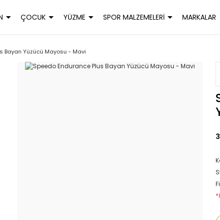
N
ÇOCUK
YÜZME
SPOR MALZEMELERİ
MARKALAR
s Bayan Yüzücü Mayosu - Mavi
3
K
S
F
*