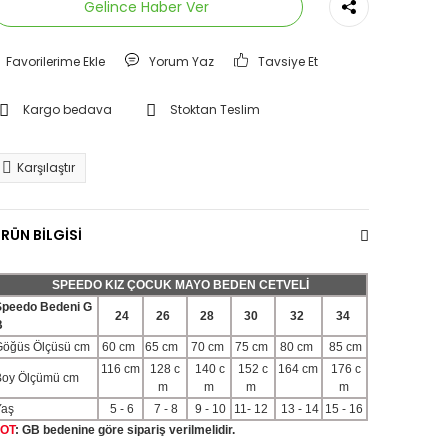
Gelince Haber Ver
Yorum Yaz
Tavsiye Et
Kargo bedava
Stoktan Teslim
Karşılaştır
RÜN BİLGİSİ
SPEEDO KIZ ÇOCUK MAYO BEDEN CETVELİ
Speedo Bedeni G
24
26
28
30
32
34
B
Göğüs Ölçüsü cm
60 cm
65 cm
70 cm
75 cm
80 cm
85 cm
116 cm
128 c
140 c
152 c
164 cm
176 c
Boy Ölçümü cm
m
m
m
m
Yaş
5 - 6
7 - 8
9 - 10
11- 12
13 - 14
15 - 16
OT
: GB bedenine göre sipariş verilmelidir.