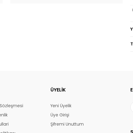
T
ÜYELİK
ş Sözleşmesi
Yeni Üyelik
enlik
Üye Girişi
llari
Şifremi Unuttum