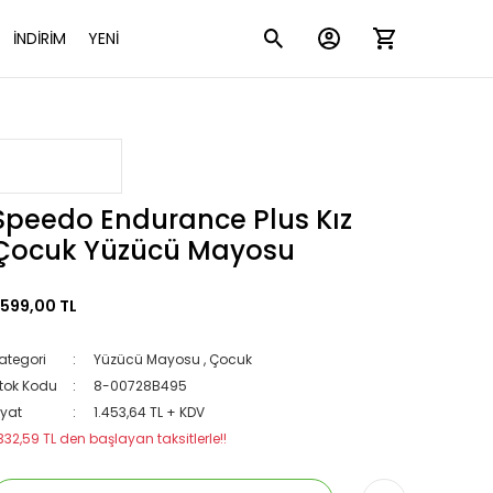
İNDİRİM
YENİ
Speedo Endurance Plus Kız
Çocuk Yüzücü Mayosu
.599,00 TL
ategori
Yüzücü Mayosu
,
Çocuk
tok Kodu
8-00728B495
iyat
1.453,64 TL + KDV
332,59 TL den başlayan taksitlerle!!