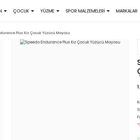
N
ÇOCUK
YÜZME
SPOR MALZEMELERİ
MARKALAR
durance Plus Kız Çocuk Yüzücü Mayosu
1
K
S
F
*