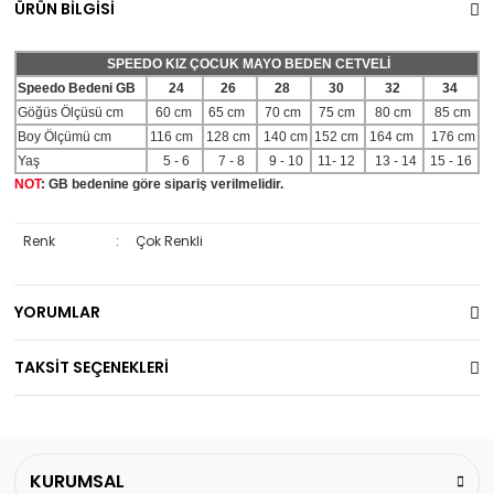
ÜRÜN BİLGİSİ
SPEEDO KIZ ÇOCUK MAYO BEDEN CETVELİ
Speedo Bedeni GB
24
26
28
30
32
34
Göğüs Ölçüsü cm
60 cm
65 cm
70 cm
75 cm
80 cm
85 cm
Boy Ölçümü cm
116 cm
128 cm
140 cm
152 cm
164 cm
176 cm
Yaş
5 - 6
7 - 8
9 - 10
11- 12
13 - 14
15 - 16
NOT
: GB bedenine göre sipariş verilmelidir.
Renk
:
Çok Renkli
YORUMLAR
TAKSİT SEÇENEKLERİ
KURUMSAL