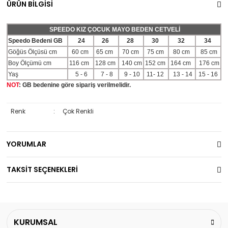
ÜRÜN BİLGİSİ
SPEEDO KIZ ÇOCUK MAYO BEDEN CETVELİ
Speedo Bedeni GB
24
26
28
30
32
34
Göğüs Ölçüsü cm
60 cm
65 cm
70 cm
75 cm
80 cm
85 cm
Boy Ölçümü cm
116 cm
128 cm
140 cm
152 cm
164 cm
176 cm
Yaş
5 - 6
7 - 8
9 - 10
11- 12
13 - 14
15 - 16
NOT
: GB bedenine göre sipariş verilmelidir.
Renk
:
Çok Renkli
YORUMLAR
TAKSİT SEÇENEKLERİ
KURUMSAL