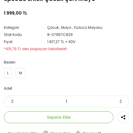
1.999,00 TL
Kategori
Çocuk
,
Mayo
,
Yüzücü Mayosu
Stok Kodu
8-07857C829
Fiyat
1.817,27 TL + KDV
*415,79 TL den başlayan taksitlerle!!
Beden
L
M
Adet
Sepete Ekle