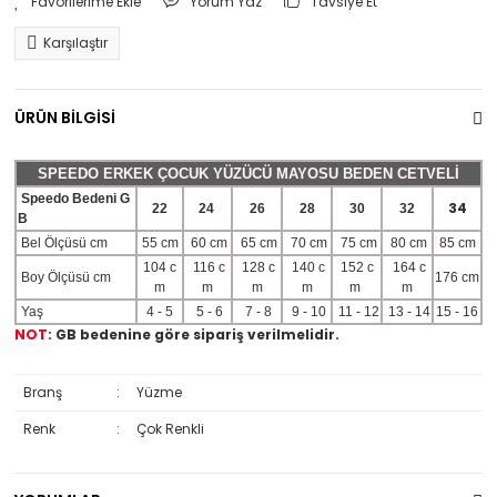
Yorum Yaz
Tavsiye Et
Karşılaştır
ÜRÜN BİLGİSİ
SPEEDO ERKEK ÇOCUK YÜZÜCÜ MAYOSU BEDEN CETVELİ
Speedo Bedeni G
34
22
24
26
28
30
32
B
Bel Ölçüsü cm
55 cm
60 cm
65 cm
70 cm
75 cm
80 cm
85 cm
104 c
116 c
128 c
140 c
152 c
164 c
Boy Ölçüsü cm
176 cm
m
m
m
m
m
m
Yaş
4 - 5
5 - 6
7 - 8
9 - 10
11 - 12
13 - 14
15 - 16
NOT
: GB bedenine göre sipariş verilmelidir.
Branş
:
Yüzme
Renk
:
Çok Renkli