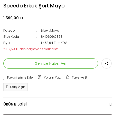
Speedo Erkek Şort Mayo
1.599,00 TL
Kategori
Erkek
,
Mayo
Stok Kodu
8-10609C858
Fiyat
1.453,64 TL + KDV
*332,59 TL den başlayan taksitlerle!!
Gelince Haber Ver
Yorum Yaz
Tavsiye Et
Karşılaştır
ÜRÜN BİLGİSİ