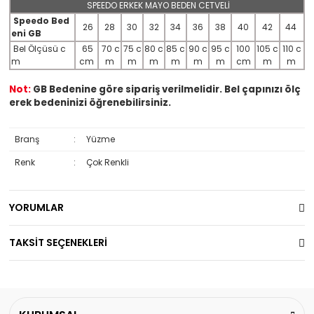
SPEEDO ERKEK MAYO BEDEN CETVELİ
Speedo Bed
26
28
30
32
34
36
38
40
42
44
eni GB
Bel Ölçüsü c
65
70 c
75 c
80 c
85 c
90 c
95 c
100
105 c
110 c
m
cm
m
m
m
m
m
m
cm
m
m
Not:
GB Bedenine göre sipariş verilmelidir. Bel çapınızı ölç
erek bedeninizi öğrenebilirsiniz.
Branş
:
Yüzme
Renk
:
Çok Renkli
YORUMLAR
TAKSİT SEÇENEKLERİ