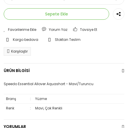
Sepete Ekle
Yorum Yaz
Tavsiye Et
Kargo bedava
Stoktan Teslim
Karşılaştır
ÜRÜN BİLGİSİ
Speedo Essential Allover Aquashort - Mavi/Turuncu
Branş
:
Yüzme
Renk
:
Mavi, Çok Renkli
YORUMLAR