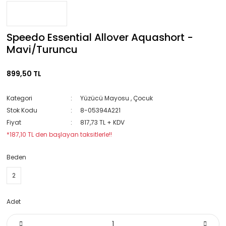
Speedo Essential Allover Aquashort -
Mavi/Turuncu
899,50 TL
Kategori
Yüzücü Mayosu
,
Çocuk
Stok Kodu
8-05394A221
Fiyat
817,73 TL + KDV
*187,10 TL den başlayan taksitlerle!!
Beden
2
Adet