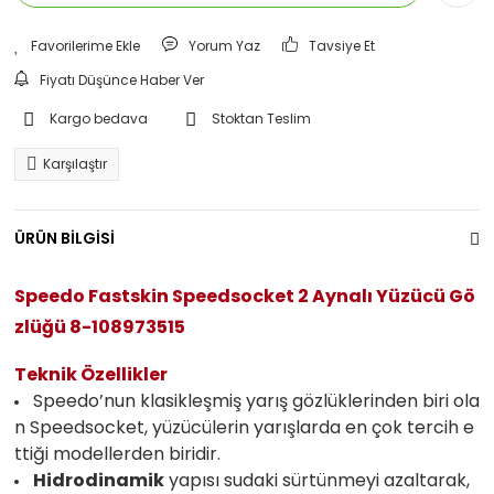
Yorum Yaz
Tavsiye Et
Fiyatı Düşünce Haber Ver
Kargo bedava
Stoktan Teslim
Karşılaştır
ÜRÜN BİLGİSİ
Speedo Fastskin Speedsocket 2 Aynalı Yüzücü Gö
zlüğü 8-108973515
Teknik Özellikler
Speedo’nun klasikleşmiş yarış gözlüklerinden biri ola
n Speedsocket, yüzücülerin yarışlarda en çok tercih e
ttiği modellerden biridir.
Hidrodinamik
yapısı sudaki sürtünmeyi azaltarak,