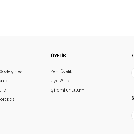
T
ÜYELİK
ş Sözleşmesi
Yeni Üyelik
enlik
Üye Girişi
llari
Şifremi Unuttum
olitikası