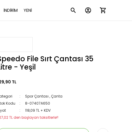
İNDİRİM
YENİ
Speedo File Sırt Çantası 35
Litre - Yeşil
29,90 TL
ategori
Spor Çantası
,
Çanta
tok Kodu
8-07407A650
iyat
118,09 TL + KDV
27,02 TL den başlayan taksitlerle!!