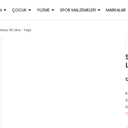
N
ÇOCUK
YÜZME
SPOR MALZEMELERİ
MARKALAR
tası 35 Litre - Yeşil
1
K
S
F
*