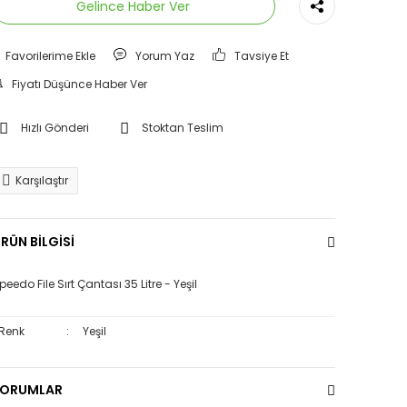
Gelince Haber Ver
Yorum Yaz
Tavsiye Et
Fiyatı Düşünce Haber Ver
Hızlı Gönderi
Stoktan Teslim
Karşılaştır
RÜN BİLGİSİ
peedo File Sırt Çantası 35 Litre - Yeşil
Renk
:
Yeşil
YORUMLAR