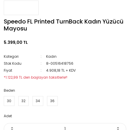
Speedo FL Printed TurnBack Kadın Yüzücü
Mayosu
5.399,00 TL
Kategori
Kadın
Stok Kodu
8-00516418756
Fiyat
4.908,18 TL + KDV
*1.122,99 TL den başlayan taksitlerle!!
Beden
30
32
34
36
Adet