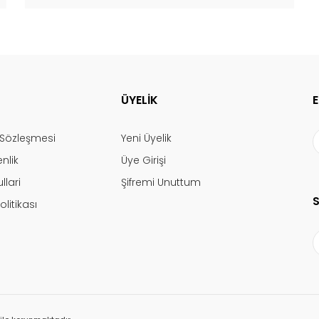
ÜYELİK
ş Sözleşmesi
Yeni Üyelik
enlik
Üye Girişi
llari
Şifremi Unuttum
olitikası