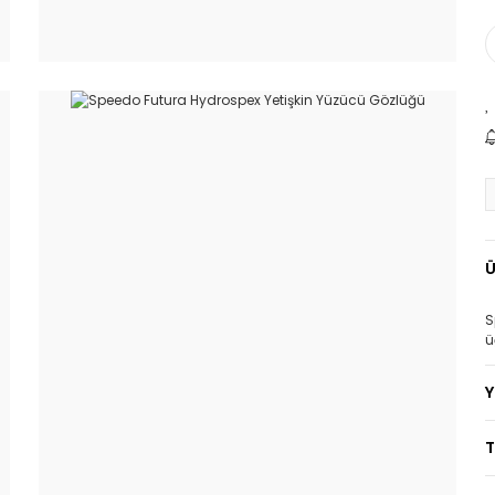
Ü
S
ü
T