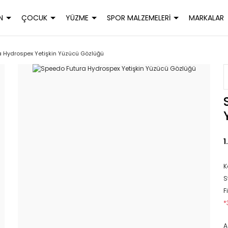
N
ÇOCUK
YÜZME
SPOR MALZEMELERİ
MARKALAR
 Hydrospex Yetişkin Yüzücü Gözlüğü
1
K
S
F
*
A