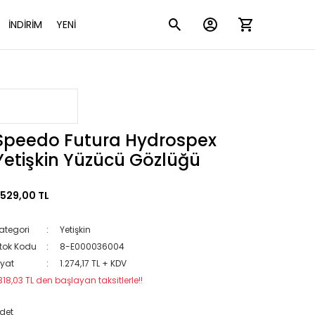
İNDİRİM
YENİ
Speedo Futura Hydrospex
Yetişkin Yüzücü Gözlüğü
.529,00 TL
ategori
Yetişkin
tok Kodu
8-E000036004
iyat
1.274,17 TL + KDV
318,03 TL den başlayan taksitlerle!!
det