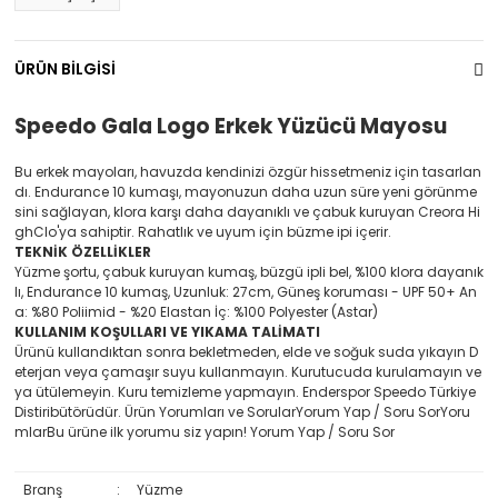
ÜRÜN BİLGİSİ
Speedo Gala Logo Erkek Yüzücü Mayosu
Bu erkek mayoları, havuzda kendinizi özgür hissetmeniz için tasarlan
dı. Endurance 10 kumaşı, mayonuzun daha uzun süre yeni görünme
sini sağlayan, klora karşı daha dayanıklı ve çabuk kuruyan Creora Hi
ghClo'ya sahiptir. Rahatlık ve uyum için büzme ipi içerir.
TEKNİK ÖZELLİKLER
Yüzme şortu, çabuk kuruyan kumaş, büzgü ipli bel, %100 klora dayanık
lı, Endurance 10 kumaş, Uzunluk: 27cm, Güneş koruması - UPF 50+ An
a: %80 Poliimid - %20 Elastan İç: %100 Polyester (Astar)
KULLANIM KOŞULLARI VE YIKAMA TALİMATI
Ürünü kullandıktan sonra bekletmeden, elde ve soğuk suda yıkayın D
eterjan veya çamaşır suyu kullanmayın. Kurutucuda kurulamayın ve
ya ütülemeyin. Kuru temizleme yapmayın. Enderspor Speedo Türkiye
Distiribütörüdür. Ürün Yorumları ve SorularYorum Yap / Soru SorYoru
mlarBu ürüne ilk yorumu siz yapın! Yorum Yap / Soru Sor
Branş
:
Yüzme