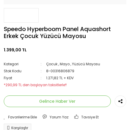
Speedo Hyperboom Panel Aquashort
Erkek Çocuk Yüzücü Mayosu
1.399,00 TL
Kategori
Çocuk
,
Mayo
,
Yüzücü Mayosu
Stok Kodu
8-00316806879
Fiyat
1.271,82 TL + KDV
*290,99 TL den başlayan taksitlerle!!
Gelince Haber Ver
Yorum Yaz
Tavsiye Et
Karşılaştır