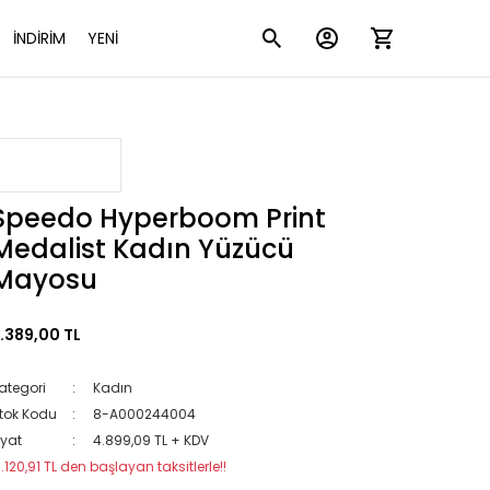
İNDİRİM
YENİ
Speedo Hyperboom Print
Medalist Kadın Yüzücü
Mayosu
.389,00 TL
ategori
Kadın
tok Kodu
8-A000244004
iyat
4.899,09 TL + KDV
1.120,91 TL den başlayan taksitlerle!!