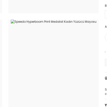
B
A
Ü
S
c