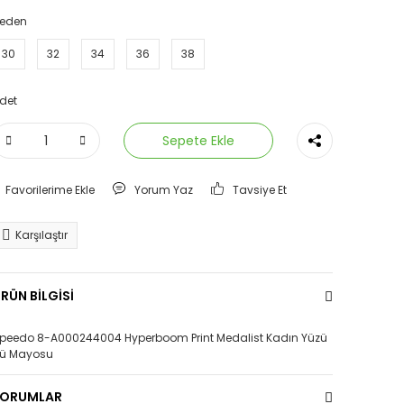
eden
30
32
34
36
38
det
Sepete Ekle
Yorum Yaz
Tavsiye Et
Karşılaştır
RÜN BİLGİSİ
peedo 8-A000244004 Hyperboom Print Medalist Kadın Yüzü
ü Mayosu
YORUMLAR