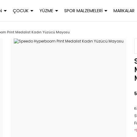
N
ÇOCUK
YÜZME
SPOR MALZEMELERİ
MARKALAR
om Print Medalist Kadın Yüzücü Mayosu
5
K
S
F
*