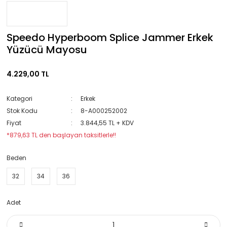
Speedo Hyperboom Splice Jammer Erkek
Yüzücü Mayosu
4.229,00 TL
Kategori
Erkek
Stok Kodu
8-A000252002
Fiyat
3.844,55 TL + KDV
*879,63 TL den başlayan taksitlerle!!
Beden
32
34
36
Adet