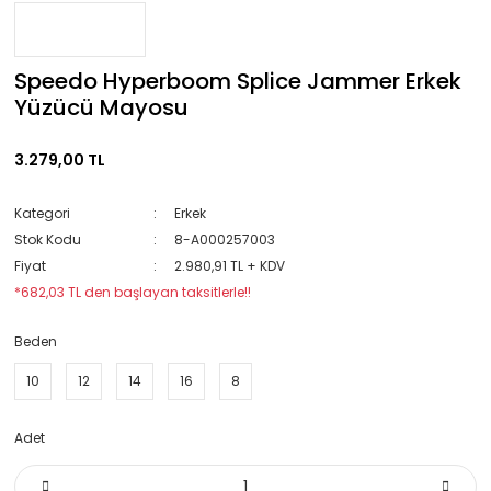
Speedo Hyperboom Splice Jammer Erkek
Yüzücü Mayosu
3.279,00 TL
Kategori
Erkek
Stok Kodu
8-A000257003
Fiyat
2.980,91 TL + KDV
*682,03 TL den başlayan taksitlerle!!
Beden
10
12
14
16
8
Adet