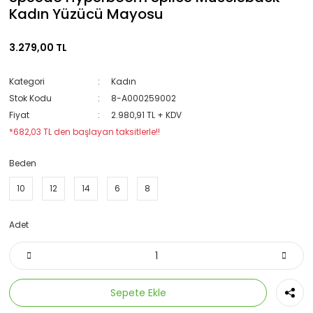
Kadın Yüzücü Mayosu
3.279,00 TL
Kategori
Kadın
Stok Kodu
8-A000259002
Fiyat
2.980,91 TL + KDV
*682,03 TL den başlayan taksitlerle!!
Beden
10
12
14
6
8
Adet
Sepete Ekle