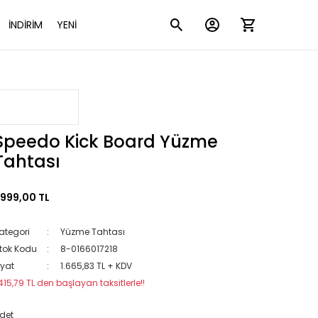
İNDİRİM
YENİ
Speedo Kick Board Yüzme
Tahtası
.999,00 TL
ategori
Yüzme Tahtası
tok Kodu
8-0166017218
iyat
1.665,83 TL + KDV
415,79 TL den başlayan taksitlerle!!
det