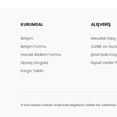
KURUMSAL
ALIŞVERİŞ
İletişim
Mesafeli Satı
İletişim Formu
Gizlilik ve Güv
Havale Bildirim Formu
İptal İade Koşu
Sipariş Sorgula
Kişisel Veriler P
Kargo Takibi
© Tüm Hakları Saklıdır. Kredi kartı bilgileriniz 256bit SSL sertifikas