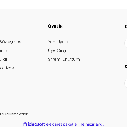
ÜYELİK
ş Sözleşmesi
Yeni Üyelik
enlik
Üye Girişi
llari
Şifremi Unuttum
olitikası
ı ile korunmaktadır.
ile
ideasoft
e-