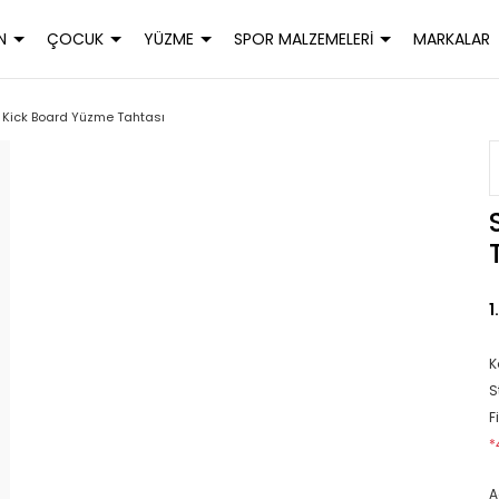
N
ÇOCUK
YÜZME
SPOR MALZEMELERİ
MARKALAR
Kick Board Yüzme Tahtası
1
K
S
F
*
A