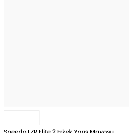
Speedo LZR Elite 2 Erkek Yarış Mayosu