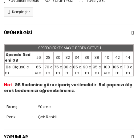
Yorum Yaz
Tavsiye Et
Karşılaştır
ÜRÜN BİLGİSİ
SPEEDO ERKEK MAYO BEDEN CETVELİ
Speedo Bed
26
28
30
32
34
36
38
40
42
44
eni GB
Bel Ölçüsü c
65
70 c
75 c
80 c
85 c
90 c
95 c
100
105 c
110 c
m
cm
m
m
m
m
m
m
cm
m
m
Not:
GB Bedenine göre sipariş verilmelidir. Bel çapınızı ölç
erek bedeninizi öğrenebilirsiniz.
Branş
:
Yüzme
Renk
:
Çok Renkli
YORUMLAR