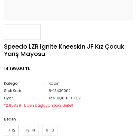
Speedo LZR Ignite Kneeskin JF Kız Çocuk
Yarış Mayosu
14.199,00 TL
Kategori
Kadın
Stok Kodu
8-13439002
Fiyat
12.908,18 TL + KDV
*2.953,39 TL den başlayan taksitlerle!!
Beden
11-12
13-14
9-10