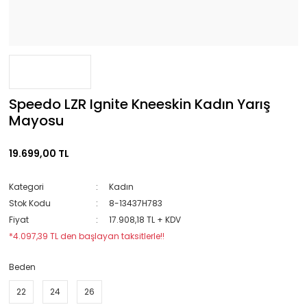
Speedo LZR Ignite Kneeskin Kadın Yarış
Mayosu
19.699,00 TL
Kategori
Kadın
Stok Kodu
8-13437H783
Fiyat
17.908,18 TL + KDV
*4.097,39 TL den başlayan taksitlerle!!
Beden
22
24
26