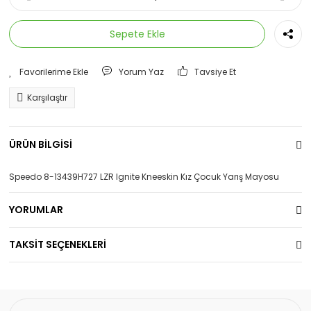
Sepete Ekle
Yorum Yaz
Tavsiye Et
Karşılaştır
ÜRÜN BİLGİSİ
Speedo 8-13439H727 LZR Ignite Kneeskin Kız Çocuk Yarış Mayosu
YORUMLAR
TAKSİT SEÇENEKLERİ