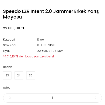
Speedo LZR Intent 2.0 Jammer Erkek Yarış
Mayosu
22.669,00 TL
Kategori
Erkek
Stok Kodu
8-15857H618
Fiyat
20.608,18 TL + KDV
*4.715,15 TL den başlayan taksitlerle!!
Beden
23
24
25
Adet