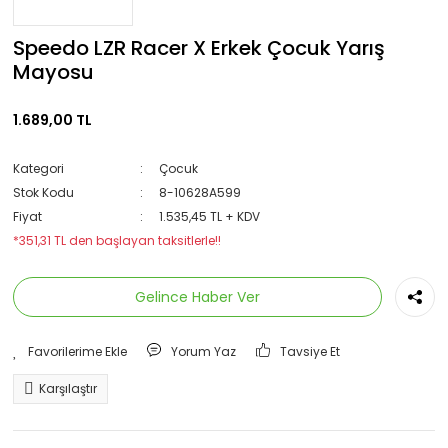
Speedo LZR Racer X Erkek Çocuk Yarış
Mayosu
1.689,00 TL
Kategori
Çocuk
Stok Kodu
8-10628A599
Fiyat
1.535,45 TL + KDV
*351,31 TL den başlayan taksitlerle!!
Gelince Haber Ver
Yorum Yaz
Tavsiye Et
Karşılaştır