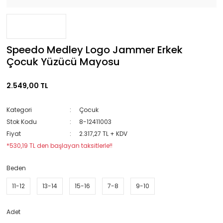
Speedo Medley Logo Jammer Erkek
Çocuk Yüzücü Mayosu
2.549,00 TL
Kategori
Çocuk
Stok Kodu
8-12411003
Fiyat
2.317,27 TL + KDV
*530,19 TL den başlayan taksitlerle!!
Beden
11-12
13-14
15-16
7-8
9-10
Adet