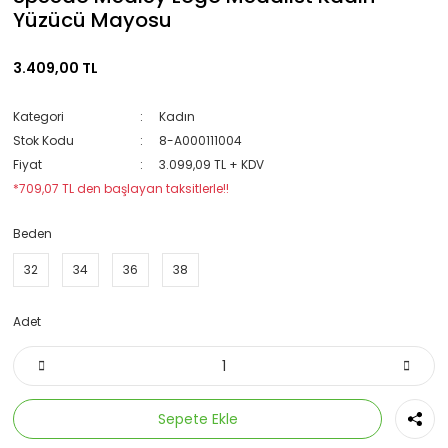
Yüzücü Mayosu
3.409,00 TL
Kategori
Kadın
Stok Kodu
8-A000111004
Fiyat
3.099,09 TL + KDV
*709,07 TL den başlayan taksitlerle!!
Beden
32
34
36
38
Adet
Sepete Ekle