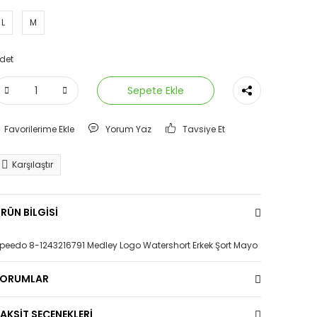
L
M
det
Sepete Ekle
Yorum Yaz
Tavsiye Et
Karşılaştır
RÜN BİLGİSİ
peedo 8-1243216791 Medley Logo Watershort Erkek Şort Mayo
YORUMLAR
AKSİT SEÇENEKLERİ