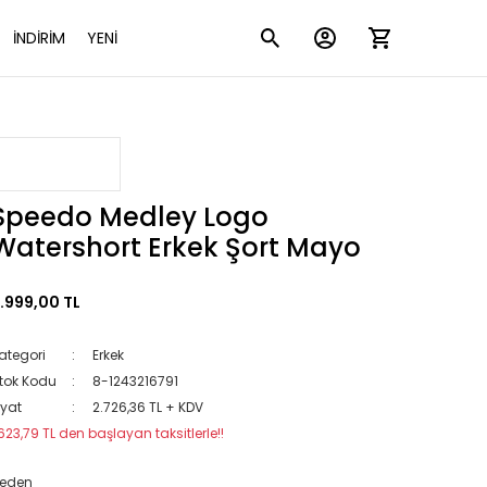
İNDİRİM
YENİ
Speedo Medley Logo
Watershort Erkek Şort Mayo
.999,00 TL
ategori
Erkek
tok Kodu
8-1243216791
iyat
2.726,36 TL + KDV
623,79 TL den başlayan taksitlerle!!
eden