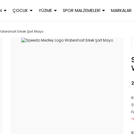
N
ÇOCUK
YÜZME
SPOR MALZEMELERİ
MARKALAR
tershort Erkek Şort Mayo
2
K
S
F
*
B