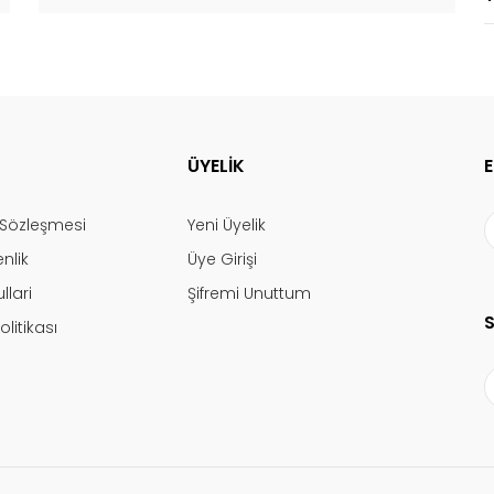
ÜYELİK
ş Sözleşmesi
Yeni Üyelik
enlik
Üye Girişi
llari
Şifremi Unuttum
olitikası