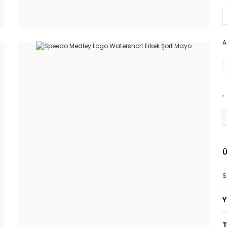
A
Ü
S
T