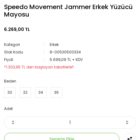
Speedo Movement Jammer Erkek Yüzücü
Mayosu
6.269,00 TL
Kategori
Erkek
Stok Kodu
8-00530500334
Fiyat
5.699,09 TL + KDV
*1.303,95 TL den başlayan taksitlerle!!
Beden
30
32
34
36
Adet
Sepete Ekle