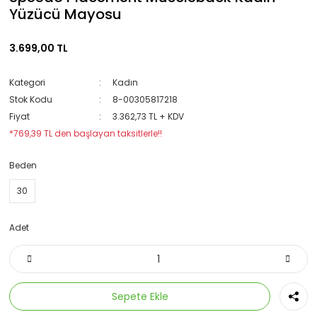
Yüzücü Mayosu
3.699,00 TL
Kategori
Kadın
Stok Kodu
8-00305817218
Fiyat
3.362,73 TL + KDV
*769,39 TL den başlayan taksitlerle!!
Beden
30
Adet
Sepete Ekle