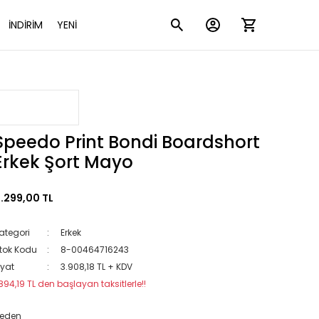
İNDİRİM
YENİ
Speedo Print Bondi Boardshort
Erkek Şort Mayo
.299,00 TL
ategori
Erkek
tok Kodu
8-00464716243
iyat
3.908,18 TL + KDV
894,19 TL den başlayan taksitlerle!!
eden