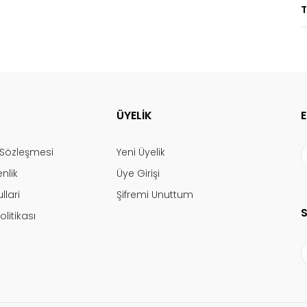
T
ÜYELİK
ş Sözleşmesi
Yeni Üyelik
enlik
Üye Girişi
llari
Şifremi Unuttum
olitikası