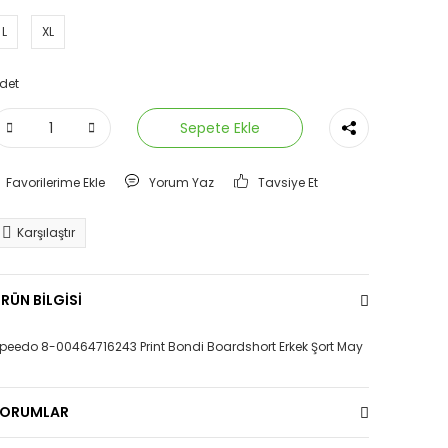
L
XL
det
Sepete Ekle
Yorum Yaz
Tavsiye Et
Karşılaştır
RÜN BİLGİSİ
peedo 8-00464716243 Print Bondi Boardshort Erkek Şort May
YORUMLAR