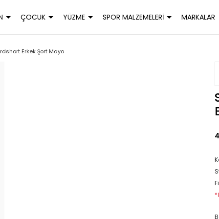
N
ÇOCUK
YÜZME
SPOR MALZEMELERİ
MARKALAR
rdshort Erkek Şort Mayo
4
K
S
F
*
B