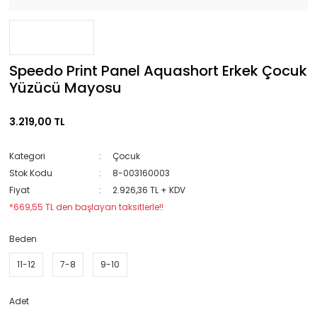
Speedo Print Panel Aquashort Erkek Çocuk
Yüzücü Mayosu
3.219,00 TL
Kategori
Çocuk
Stok Kodu
8-003160003
Fiyat
2.926,36 TL + KDV
*669,55 TL den başlayan taksitlerle!!
Beden
11-12
7-8
9-10
Adet