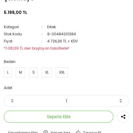
5.199,00 TL
Kategori
Erkek
Stok Kodu
8-00484201384
Fiyat
4.726,36 TL + KDV
*1.081,39 TL den başlayan taksitlerle!!
Beden
L
M
S
XL
XXL
Adet
Sepete Ekle
Yorum Yaz
Tavsiye Et