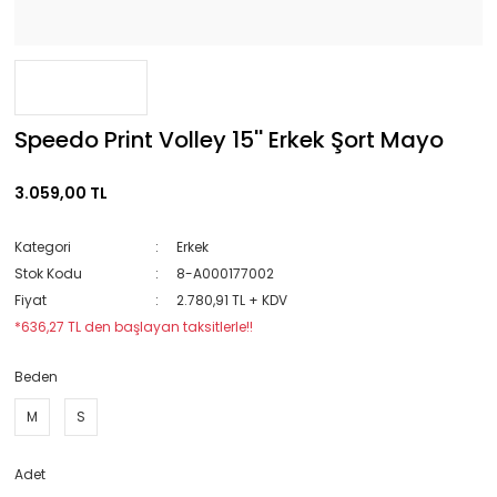
Speedo Print Volley 15'' Erkek Şort Mayo
3.059,00 TL
Kategori
Erkek
Stok Kodu
8-A000177002
Fiyat
2.780,91 TL + KDV
*636,27 TL den başlayan taksitlerle!!
Beden
M
S
Adet