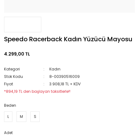
Speedo Racerback Kadın Yüzücü Mayosu
4.299,00 TL
Kategori
Kadın
Stok Kodu
8-00390516009
Fiyat
3.908,18 TL + KDV
*894,19 TL den başlayan taksitlerle!!
Beden
L
M
S
Adet