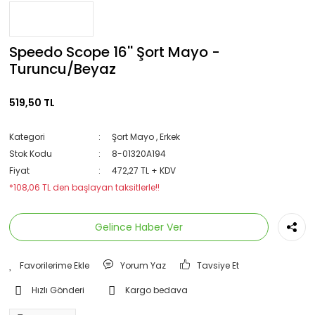
Speedo Scope 16'' Şort Mayo -
Turuncu/Beyaz
519,50 TL
Kategori
Şort Mayo
,
Erkek
Stok Kodu
8-01320A194
Fiyat
472,27 TL + KDV
*108,06 TL den başlayan taksitlerle!!
Gelince Haber Ver
Yorum Yaz
Tavsiye Et
Hızlı Gönderi
Kargo bedava