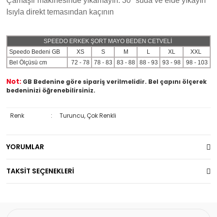
Çamaşır makinesinde yıkamayın. 30º suda ve elde yıkayın
Isıyla direkt temasından kaçının
SPEEDO ERKEK ŞORT MAYO BEDEN CETVELİ
Speedo Bedeni GB
XS
S
M
L
XL
XXL
Bel Ölçüsü cm
72 - 78
78 - 83
83 - 88
88 - 93
93 - 98
98 - 103
Not:
GB Bedenine göre sipariş verilmelidir. Bel çapını ölçerek
bedeninizi öğrenebilirsiniz.
Renk
:
Turuncu, Çok Renkli
YORUMLAR
TAKSİT SEÇENEKLERİ