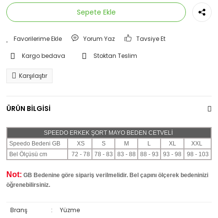
Sepete Ekle
Yorum Yaz
Tavsiye Et
Kargo bedava
Stoktan Teslim
Karşılaştır
ÜRÜN BİLGİSİ
SPEEDO ERKEK ŞORT MAYO BEDEN CETVELİ
Speedo Bedeni GB
XS
S
M
L
XL
XXL
Bel Ölçüsü cm
72 - 78
78 - 83
83 - 88
88 - 93
93 - 98
98 - 103
Not:
GB Bedenine göre sipariş verilmelidir. Bel çapını ölçerek bedeninizi
öğrenebilirsiniz.
Branş
:
Yüzme