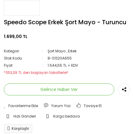
Speedo Scope Erkek Şort Mayo - Turuncu
1.699,00 TL
Kategori
Şort Mayo
,
Erkek
Stok Kodu
8-01320A655
Fiyat
1.544,55 TL + KDV
*353,39 TL den başlayan taksitlerle!!
Gelince Haber Ver
Yorum Yaz
Tavsiye Et
Hızlı Gönderi
Kargo bedava
Karşılaştır