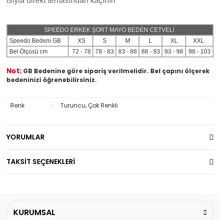
Isıyla direkt temasından kaçının
SPEEDO ERKEK ŞORT MAYO BEDEN CETVELİ
Speedo Bedeni GB
XS
S
M
L
XL
XXL
Bel Ölçüsü cm
72 - 78
78 - 83
83 - 88
88 - 93
93 - 98
98 - 103
Not:
GB Bedenine göre sipariş verilmelidir. Bel çapını ölçerek
bedeninizi öğrenebilirsiniz.
Renk
:
Turuncu, Çok Renkli
YORUMLAR
TAKSİT SEÇENEKLERİ
KURUMSAL