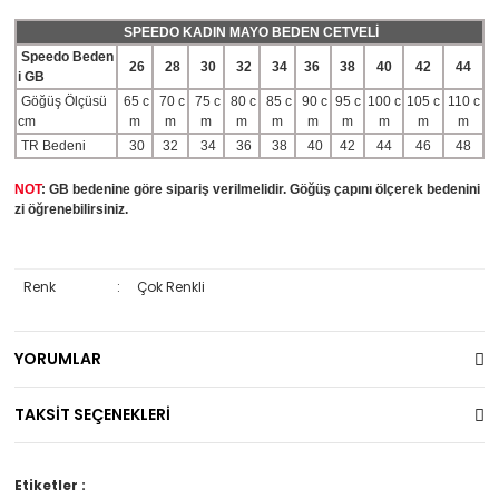
SPEEDO KADIN MAYO BEDEN CETVELİ
Speedo Beden
26
28
30
32
34
36
38
40
42
44
i GB
Göğüş Ölçüsü
65 c
70 c
75 c
80 c
85 c
90 c
95 c
100 c
105 c
110 c
cm
m
m
m
m
m
m
m
m
m
m
TR Bedeni
30
32
34
36
38
40
42
44
46
48
NOT
: GB bedenine göre sipariş verilmelidir. Göğüş çapını ölçerek bedenini
zi öğrenebilirsiniz.
Renk
:
Çok Renkli
YORUMLAR
TAKSİT SEÇENEKLERİ
Etiketler :