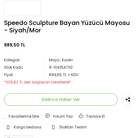
Speedo Sculpture Bayan Yüzücü Mayosu
- Siyah/Mor
989,50 TL
Kategori
Mayo
,
Kadın
Stok Kodu
8-10415A730
Fiyat
899,55 TL + KDV
*205,82 TL den başlayan taksitlerle!!
Gelince Haber Ver
Yorum Yaz
Tavsiye Et
Kargo bedava
Stoktan Teslim