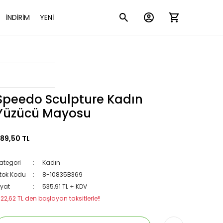
İNDİRİM
YENİ
Speedo Sculpture Kadın
Yüzücü Mayosu
89,50 TL
ategori
Kadın
tok Kodu
8-10835B369
iyat
535,91 TL + KDV
122,62 TL den başlayan taksitlerle!!