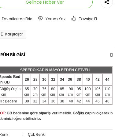
Gelince Haber Ver
Yorum Yaz
Tavsiye Et
Karşılaştır
RÜN BİLGİSİ
SPEEDO KADIN MAYO BEDEN CETVELİ
Speedo Bed
26
28
30
32
34
36
38
40
42
44
eni GB
Göğüş Ölçüs
65
70
75
80
85
90
95
100
105
110
ü cm
cm
cm
cm
cm
cm
cm
cm
cm
cm
cm
TR Bedeni
30
32
34
36
38
40
42
44
46
48
OT
: GB bedenine göre sipariş verilmelidir. Göğüş çapını ölçerek b
deninizi öğrenebilirsiniz.
Renk
:
Çok Renkli