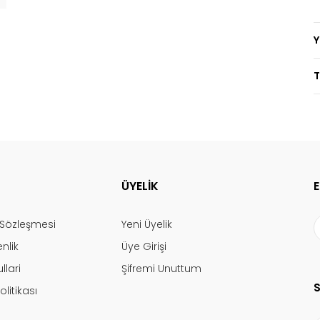
T
ÜYELİK
ş Sözleşmesi
Yeni Üyelik
enlik
Üye Girişi
llari
Şifremi Unuttum
olitikası