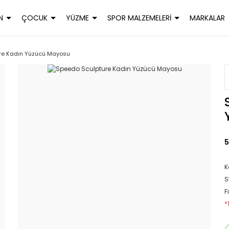
N
ÇOCUK
YÜZME
SPOR MALZEMELERİ
MARKALAR
re Kadın Yüzücü Mayosu
5
K
S
F
*