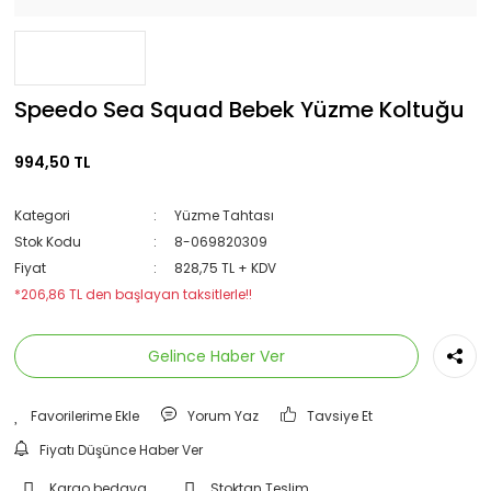
Speedo Sea Squad Bebek Yüzme Koltuğu
994,50 TL
Kategori
Yüzme Tahtası
Stok Kodu
8-069820309
Fiyat
828,75 TL + KDV
*206,86 TL den başlayan taksitlerle!!
Gelince Haber Ver
Yorum Yaz
Tavsiye Et
Fiyatı Düşünce Haber Ver
Kargo bedava
Stoktan Teslim