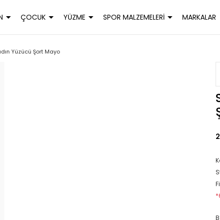
N
ÇOCUK
YÜZME
SPOR MALZEMELERİ
MARKALAR
adın Yüzücü Şort Mayo
2
K
S
F
*
B