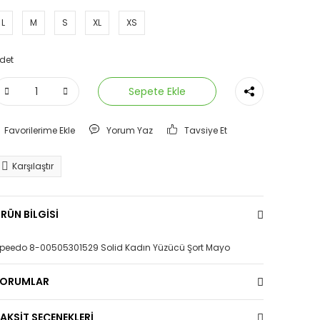
L
M
S
XL
XS
det
Sepete Ekle
Yorum Yaz
Tavsiye Et
Karşılaştır
RÜN BİLGİSİ
peedo 8-00505301529 Solid Kadın Yüzücü Şort Mayo
YORUMLAR
AKSİT SEÇENEKLERİ