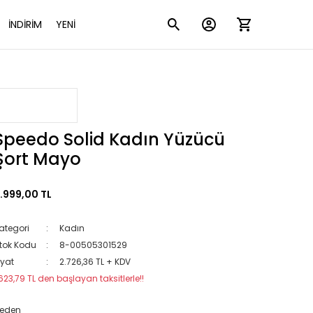
İNDİRİM
YENİ
Speedo Solid Kadın Yüzücü
Şort Mayo
.999,00 TL
ategori
Kadın
tok Kodu
8-00505301529
iyat
2.726,36 TL + KDV
623,79 TL den başlayan taksitlerle!!
eden