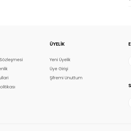
ÜYELİK
ş Sözleşmesi
Yeni Üyelik
enlik
Üye Girişi
llari
Şifremi Unuttum
olitikası