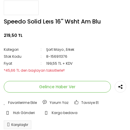
Speedo Solid Leıs 16'' Wsht Am Blu
219,50 TL
Kategori
Şort Mayo
,
Erkek
Stok Kodu
8-156911376
Fiyat
199,55 TL + KDV
*45,66 TL den başlayan taksitlerle!!
Gelince Haber Ver
Yorum Yaz
Tavsiye Et
Hızlı Gönderi
Kargo bedava
Karşılaştır