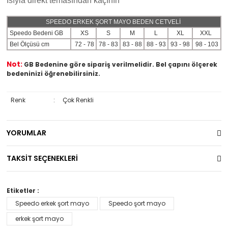
Isıyla direkt temasından kaçının
SPEEDO ERKEK ŞORT MAYO BEDEN CETVELİ
Speedo Bedeni GB
XS
S
M
L
XL
XXL
Bel Ölçüsü cm
72 - 78
78 - 83
83 - 88
88 - 93
93 - 98
98 - 103
Not:
GB Bedenine göre sipariş verilmelidir. Bel çapını ölçerek
bedeninizi öğrenebilirsiniz.
Renk
:
Çok Renkli
YORUMLAR
TAKSİT SEÇENEKLERİ
Etiketler :
Speedo erkek şort mayo
Speedo şort mayo
erkek şort mayo