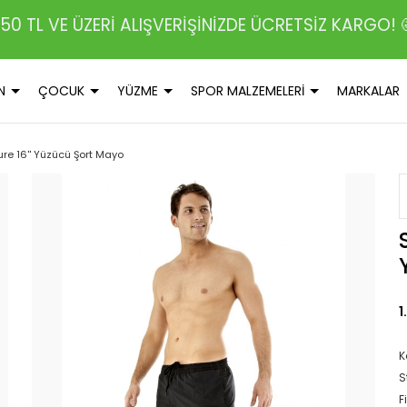
50 TL VE ÜZERİ ALIŞVERİŞİNİZDE ÜCRETSİZ KARGO! 
N
ÇOCUK
YÜZME
SPOR MALZEMELERİ
MARKALAR
ure 16'' Yüzücü Şort Mayo
1
K
S
F