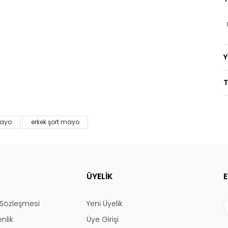
T
mayo
erkek şort mayo
ÜYELİK
ş Sözleşmesi
Yeni Üyelik
enlik
Üye Girişi