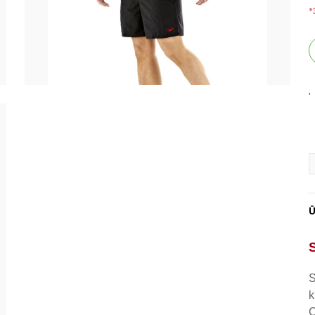
*
Ü
S
k
C