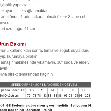
işkinlik yapmaz.
el ayarı ip ile sağlanmaktadır.
 adet önde, 1 adet arkada olmak üzere 3 tane cebi
evcuttur.
ort uzunluğu: 41 cm
Ürün Bakımı
rünü kullandıktan sonra, temiz ve soğuk suyla durul
yıp, kurumaya bırakın.
amaşır makinesinde yıkamayın. 30º suda ve elde yı
ayın
sıyla direkt temasından kaçının
SPEEDO ERKEK ŞORT MAYO BEDEN CETVELİ
Speedo Bedeni GB
XS
S
M
L
XL
XXL
Bel Ölçüsü cm
72 - 78
78 - 83
83 - 88
88 - 93
93 - 98
98 - 103
ot:
GB Bedenine göre sipariş verilmelidir. Bel çapını öl
erek bedeninizi öğrenebilirsiniz.