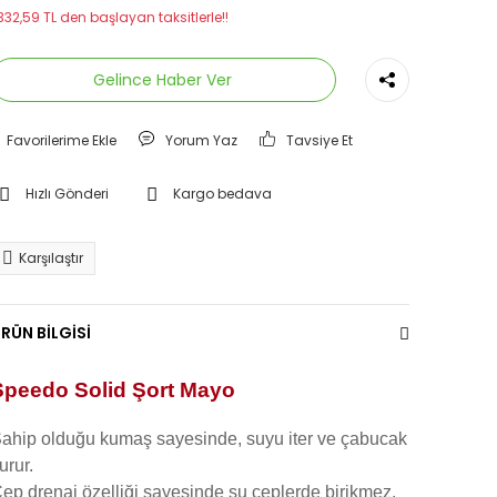
332,59 TL den başlayan taksitlerle!!
Gelince Haber Ver
Yorum Yaz
Tavsiye Et
Hızlı Gönderi
Kargo bedava
Karşılaştır
RÜN BİLGİSİ
Speedo Solid Şort Mayo
ahip olduğu kumaş sayesinde, suyu iter ve çabucak
urur.
ep drenaj özelliği sayesinde su ceplerde birikmez,