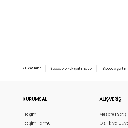
Etiketler :
Speedo erkek şort mayo
Speedo şort 
KURUMSAL
ALIŞVERİŞ
İletişim
Mesafeli Satı
İletişim Formu
Gizlilik ve Güv