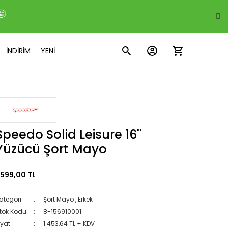
🤩
İNDİRİM
YENİ
Speedo Solid Leisure 16''
Yüzücü Şort Mayo
.599,00 TL
ategori
Şort Mayo
,
Erkek
tok Kodu
8-156910001
iyat
1.453,64 TL + KDV